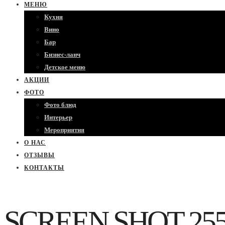
МЕНЮ
Кухня
Вино
Бар
Бизнес-ланч
Детское меню
АКЦИИ
ФОТО
Фото блюд
Интерьер
Мероприятия
О НАС
ОТЗЫВЫ
КОНТАКТЫ
SCREEN SHOT 2558-