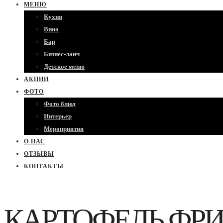
МЕНЮ
Кухня
Вино
Бар
Бизнес-ланч
Детское меню
АКЦИИ
ФОТО
Фото блюд
Интерьер
Мероприятия
О НАС
ОТЗЫВЫ
КОНТАКТЫ
КАРТОФЕЛЬ ФРИ_