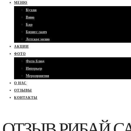
МЕНЮ
Кухня
Вино
Бар
Бизнес-ланч
Детское меню
АКЦИИ
ФОТО
Фото блюд
Интерьер
Мероприятия
О НАС
ОТЗЫВЫ
КОНТАКТЫ
ОТЗЫВ РИБАЙ С